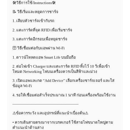
🛠วิธีการใช้/Instructions🛠
📝 วิธีเริ่มและหยุดการชาร์จ
1. เสียบหัวชาร์จเข้ากับรถ
2. แตะการ์ดที่จุด RFID เพื่อเริ่มชาร์จ
3. แตะการ์ดอีกรอบเพื่อหยุดชาร์จ
🛜 วิธีเชื่อมต่อกับแอพผ่าน Wi-Fi
1. ดาวน์โหลดแอพ Smart Life บนมือถือ
2. ต่อไฟเข้า Charger และแตะการ์ด RFID ทิ้งไว้ 10 วิเพื่อเข้า
โหมด Networking ไฟบนเครื่องควรเป็นสีฟ้าและม่วง
3. เปิดแอพและกด “Add Device” เลือกเครื่องชาร์จเจอร์ และใส่
ข้อมูล Wi-Fi
4. รอให้เชื่อมต่อสำเร็จประมาณ 1 นาที ก่อนเครื่องพร้อมใช้งาน
—————————————————–
⚠️ข้อควรระวัง และอุปกรณ์ที่แนะนำเบื่องต้น⚠️
• ควรเดินสายตรงมาจากเบรคเกอร์ ใช้สายไฟขนาดใหญ่ตาม
คำแนะนำด้านล่าง