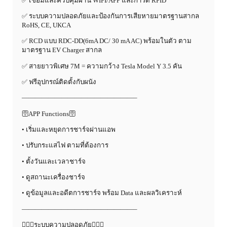
✅ เชื่อมและควบคุมผ่าน WIFI/APP และการ์ด RFID
✅ ระบบความปลอดภัยและป้องกันการเสียหายมาตรฐานสากล
RoHS, CE, UKCA
✅ RCD แบบ RDC-DD(6mA DC/ 30 mA AC) พร้อมในตัว ตาม
มาตรฐาน EV Charger สากล
✅ สายยาวพิเศษ 7M = ความกว้าง Tesla Model Y 3.5 คัน
✅ ฟรีอุปกรณ์ติดตั้งกับผนัง
—————————————————–
🛜APP Functions🛜
• เริ่มและหยุดการชาร์จผ่านแอพ
• ปรับกระแสไฟ ตามที่ต้องการ
• ตั้งวันและเวลาชาร์จ
• ดูสถานะเครื่องชาร์จ
• ดูข้อมูลและอดีตการชาร์จ พร้อม Data และผลวิเคราะห์
—————————————————–
👷🏻‍♂️ระบบความปลอดภัย👷🏻‍♂️