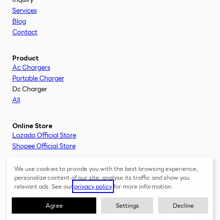
Services
Blog
Contact
Product
Ac Chargers
Portable Charger
Dc Charger
All
Online Store
Lazada Official Store
Shopee Official Store
We use cookies to provide you with the best browsing experience,
Connect
personalize content of our site, analyse its traffic and show you
relevant ads. See our
privacy policy
for more information.
EN
EV HERO © 2026
Privacy Policy
Terms and Conditions
Agree
Settings
Decline