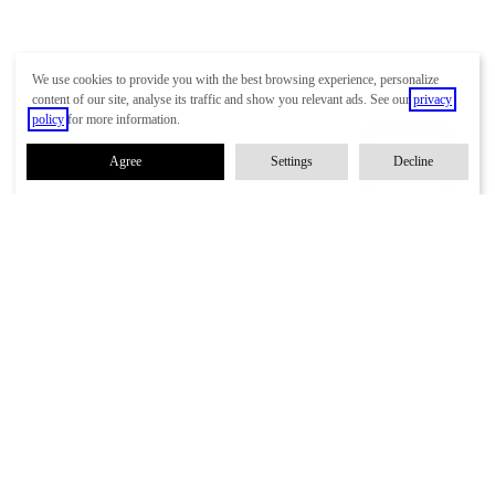
ที่อยู่
We use cookies to provide you with the best browsing experience, personalize
content of our site, analyse its traffic and show you relevant ads. See our
privacy
policy
for more information.
EN
Agree
Settings
Decline
I have read and agree to the
Terms and Conditions
and
Privacy Policy
Previous
Ev Hero
Home
Shop
Inquiry
Services
Blog
Contact