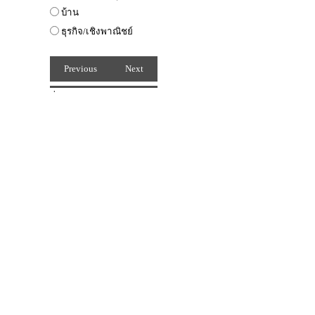
บ้าน
ธุรกิจ/เชิงพาณิชย์
Previous
Next
ชื่อ
Previous
Next
นามสกุล
อีเมล
โทรศัพท์