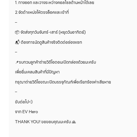
1. กางออก และวางระหว่างคอลโซลด้านหน้าได้เลย
2.จัดตำแหน่งให้ตรงล็อคและเข้าที่
–
📦 จัดส่งทุกวันจันทร์-เสาร์ (หยุดวันอาทิตย์)
📬 ต้องการนัดดูสินค้าจริงติดต่อช่องแชท
–
📌รบกวนลูกค้าถ่ายวิดีโอตอนเปิดกล่องด้วยนะครับ
เพื่อยื่นเคลมสินค้าที่มีปัญหา
กรุณาถ่ายวิดีโอขณะเปิดบรรจุภัณฑ์เพื่อเรียกร้องค่าเสียหาย
–
ขับต่อไป💨
จาก EV Hero
THANK YOU! ขอขอบคุณนะครับ 🙏