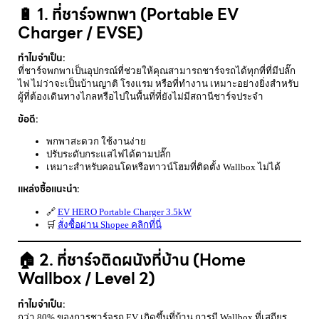
🔋 1. ที่ชาร์จพกพา (Portable EV
Charger / EVSE)
ทำไมจำเป็น:
ที่ชาร์จพกพาเป็นอุปกรณ์ที่ช่วยให้คุณสามารถชาร์จรถได้ทุกที่ที่มีปลั๊ก
ไฟ ไม่ว่าจะเป็นบ้านญาติ โรงแรม หรือที่ทำงาน เหมาะอย่างยิ่งสำหรับ
ผู้ที่ต้องเดินทางไกลหรือไปในพื้นที่ที่ยังไม่มีสถานีชาร์จประจำ
ข้อดี:
พกพาสะดวก ใช้งานง่าย
ปรับระดับกระแสไฟได้ตามปลั๊ก
เหมาะสำหรับคอนโดหรือทาวน์โฮมที่ติดตั้ง Wallbox ไม่ได้
แหล่งซื้อแนะนำ:
🔗
EV HERO Portable Charger 3.5kW
🛒
สั่งซื้อผ่าน Shopee คลิกที่นี่
🏠 2. ที่ชาร์จติดผนังที่บ้าน (Home
Wallbox / Level 2)
ทำไมจำเป็น:
กว่า 80% ของการชาร์จรถ EV เกิดขึ้นที่บ้าน การมี Wallbox ที่เสถียร