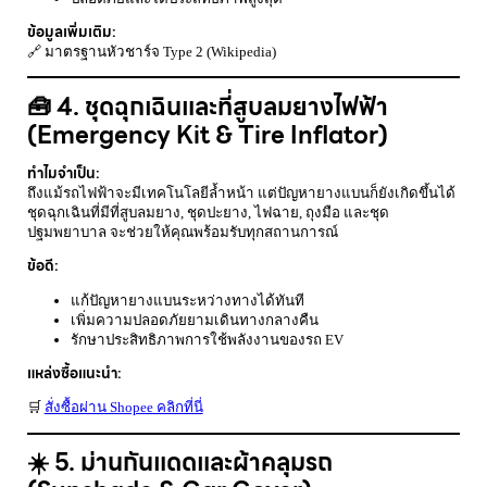
ข้อมูลเพิ่มเติม:
🔗
มาตรฐานหัวชาร์จ Type 2 (Wikipedia)
🧰 4. ชุดฉุกเฉินและที่สูบลมยางไฟฟ้า
(Emergency Kit & Tire Inflator)
ทำไมจำเป็น:
ถึงแม้รถไฟฟ้าจะมีเทคโนโลยีล้ำหน้า แต่ปัญหายางแบนก็ยังเกิดขึ้นได้
ชุดฉุกเฉินที่มีที่สูบลมยาง, ชุดปะยาง, ไฟฉาย, ถุงมือ และชุด
ปฐมพยาบาล จะช่วยให้คุณพร้อมรับทุกสถานการณ์
ข้อดี:
แก้ปัญหายางแบนระหว่างทางได้ทันที
เพิ่มความปลอดภัยยามเดินทางกลางคืน
รักษาประสิทธิภาพการใช้พลังงานของรถ EV
แหล่งซื้อแนะนำ:
🛒
สั่งซื้อผ่าน Shopee คลิกที่นี่
☀️ 5. ม่านกันแดดและผ้าคลุมรถ