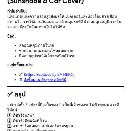
(Sunshade & Car Cover)
ทำไมจำเป็น:
แสงแดดและความร้อนสูงส่งผลให้แบตเตอรี่และห้องโดยสารเสื่อม
สภาพไว การใช้ม่านกันแดดและผ้าคลุมรถที่ดีช่วยลดอุณหภูมิภายใน
รถ และป้องกันวัสดุภายในไม่ให้ซีด
ข้อดี:
ลดอุณหภูมิภายในรถ
ช่วยถนอมแผงคอนโซลและเบาะ
ยืดอายุอุปกรณ์อิเล็กทรอนิกส์ในรถ
แหล่งซื้อแนะนำ:
🔗
Eclipse Sunshade by EV HERO
🛒
สั่งซื้อผ่าน Shopee คลิกที่นี่
✅ สรุป
อุปกรณ์ทั้ง 5 อย่างนี้ถือเป็นของจำเป็นที่เจ้าของรถไฟฟ้าทุกคนควรมี
ได้แก่
1️⃣ ที่ชาร์จพกพา
2️⃣ ที่ชาร์จติดผนังที่บ้าน
3️⃣ สายชาร์จและอะแดปเตอร์มาตรฐาน