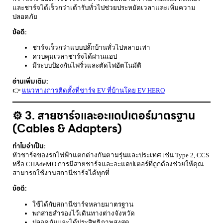
และชาร์จได้เร็วกว่าเต้ารับทั่วไปช่วยประหยัดเวลาและเพิ่มความ
ปลอดภัย
ข้อดี:
ชาร์จเร็วกว่าแบบปลั๊กบ้านทั่วไปหลายเท่า
ควบคุมเวลาชาร์จได้ผ่านแอป
มีระบบป้องกันไฟรั่วและตัดไฟอัตโนมัติ
อ่านเพิ่มเติม:
👉
แนวทางการติดตั้งที่ชาร์จ EV ที่บ้านโดย EV HERO
⚙️ 3. สายชาร์จและอะแดปเตอร์มาตรฐาน
(Cables & Adapters)
ทำไมจำเป็น:
หัวชาร์จของรถไฟฟ้าแตกต่างกันตามรุ่นและประเทศ เช่น Type 2, CCS
หรือ CHAdeMO การมีสายชาร์จและอะแดปเตอร์ที่ถูกต้องช่วยให้คุณ
สามารถใช้งานสถานีชาร์จได้ทุกที่
ข้อดี:
ใช้ได้กับสถานีชาร์จหลายมาตรฐาน
พกสายสำรองไว้เดินทางต่างจังหวัด
ปลอดภัยและได้ประสิทธิภาพสูงสุด